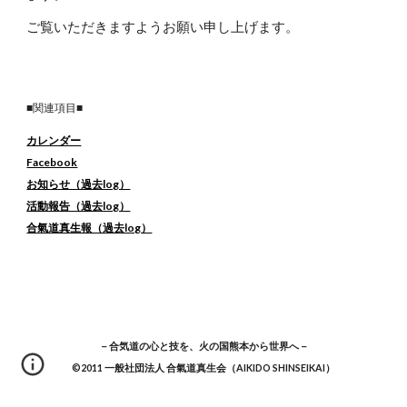
ご覧いただきますようお願い申し上げます
。
■関連項目■
カレンダー
Facebook
お知らせ（過去log）
活動報告（過去log）
合氣道真生報（過去log）
－合気道の心と技を、火の国熊本から世界へ－
©2011 一般社団法人 合氣道真生会（AIKIDO SHINSEIKAI）